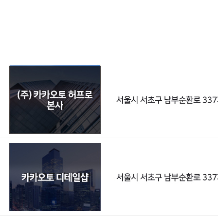
시면 귀한 재고 / 명품 견적 안내해 드리도록 하겠습니
TOP딜러/
다. < 신차구매 대혁명 카카오토 견적 상담 문의 >
<전문 심사
카톡 https://pf.kakao.com/_xgpiPxj 대표전화:
의 조
1577-5772 홈페이지 https://carcarauto.co.kr
카카
https