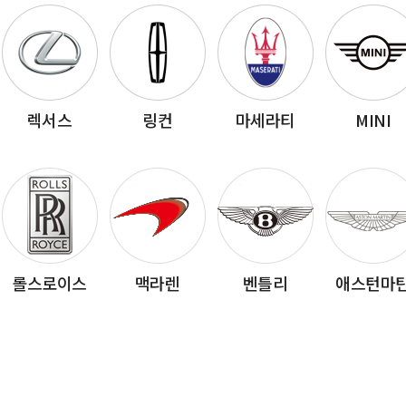
렉서스
링컨
마세라티
MINI
롤스로이스
맥라렌
벤틀리
애스턴마