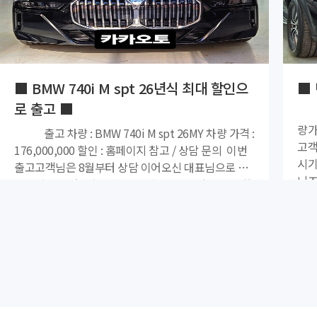
■ BMW 740i M spt 26년식 최대 할인으
■ 
로 출고 ■
#출고기 . ❤️‍🔥차종 : BENZ GLE 450 4M ❤️‍🔥차
량가 : 127
출고 차량 : BMW 740i M spt 26MY 차량 가격 :
고객님은 25년도 9월 
176,000,000 할인 : 홈페이지 참고 / 상담 문의 ​ 이번
시기가 도래되어 다시 문의를 
출고고객님은 8월부터 상담 이어오신 대표님으로 구
니즈에 맞
매시기가 되어 진행을 하였는데요. ​ 26년식 재고로 할
디테일
인을 가장 많이 되는 곳으로 계약 진행 및 배정을 받아
당연 제공^^! 
신속하게 좋은 조건으로 안내들 드려 출고를 완료 하
만족
였습니다. ​ 저를 믿고 진행해주신 만큼 많은 서비스와
BEN
함꼐 만족스러운 출고를 도와드렸습니다.^^ ​ 화끈한
BENZ 라이
프로모션과 화끈한 서비스로 차량 구매를 원하시다면
다.^^ . . 저를 믿고 따라와주신 만큼 
카카오토 허동교 팀장을 찾아주세요 ​ 차량 구매 / 견적
를 듬뿍 담아서
상담 원하시는 분들은 언제든지 카카오토에 문의를 주
진행을 도