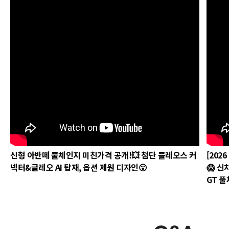
신형 아반떼 풀체인지 미친가격 공개!💥 첨단 플레오스 커
[202
넥터&글레오 AI 탑재, 옵션 제원 디자인😮
😱 신
GT 